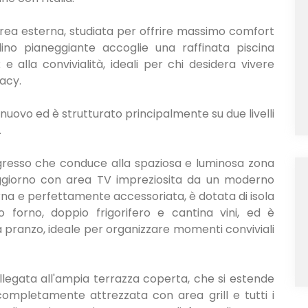
 area esterna, studiata per offrire massimo comfort
ardino pianeggiante accoglie una raffinata piscina
e alla convivialità, ideali per chi desidera vivere
vacy.
l nuovo ed è strutturato principalmente su due livelli
.
gresso che conduce alla spaziosa e luminosa zona
ggiorno con area TV impreziosita da un moderno
na e perfettamente accessoriata, è dotata di isola
o forno, doppio frigorifero e cantina vini, ed è
 pranzo, ideale per organizzare momenti conviviali
llegata all'ampia terrazza coperta, che si estende
ompletamente attrezzata con area grill e tutti i