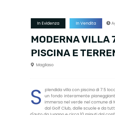
In Evidenza
In Vendita
A
MODERNA VILLA 7
PISCINA E TERRE
Magliaso
S
plendida villa con piscina di 7.5 loc
un fondo interamente pianeggiante 
immersa nel verde nel comune di Mag
dal Golf Club, dalle scuole e da tutti
d'auto da Lugano e circa 10 minuti dal confin