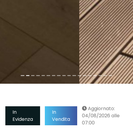
Aggiornato:
In
In
04/08/2026 alle
Evidenza
Vendita
07:00