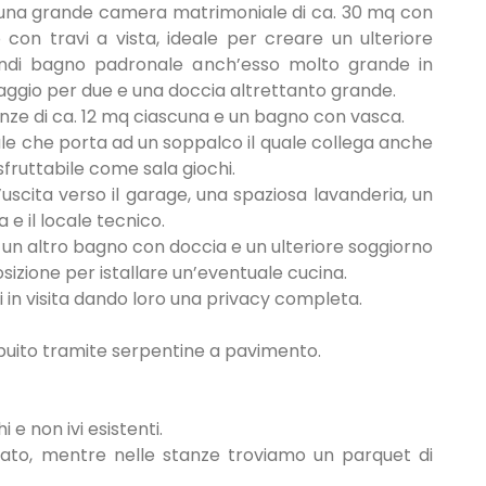
, una grande camera matrimoniale di ca. 30 mq con
con travi a vista, ideale per creare un ulteriore
quindi bagno padronale anch’esso molto grande in
ggio per due e una doccia altrettanto grande.
anze di ca. 12 mq ciascuna e un bagno con vasca.
rale che porta ad un soppalco il quale collega anche
fruttabile come sala giochi.
uscita verso il garage, una spaziosa lavanderia, un
 e il locale tecnico.
q, un altro bagno con doccia e un ulteriore soggiorno
sizione per istallare un’eventuale cucina.
 in visita dando loro una privacy completa.
buito tramite serpentine a pavimento.
i e non ivi esistenti.
tato, mentre nelle stanze troviamo un parquet di