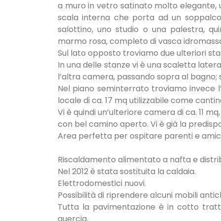
a muro in vetro satinato molto elegante
scala interna che porta ad un soppalco 
salottino, uno studio o una palestra, 
marmo rosa, completo di vasca idromassa
Sul lato opposto troviamo due ulteriori st
In una delle stanze vi è una scaletta late
l’altra camera, passando sopra al bagno; s
Nel piano seminterrato troviamo invece l’
locale di ca. 17 mq utilizzabile come cantina
Vi è quindi un’ulteriore camera di ca. 11 m
con bel camino aperto. Vi è già la predispo
Area perfetta per ospitare parenti e amici
Riscaldamento alimentato a nafta e distri
Nel 2012 è stata sostituita la caldaia.
Elettrodomestici nuovi.
Possibilità di riprendere alcuni mobili antich
Tutta la pavimentazione è in cotto trat
quercia.