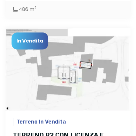
2
486 m
In Vendita
Terreno In Vendita
TERRENO R2 CON LICENZA E