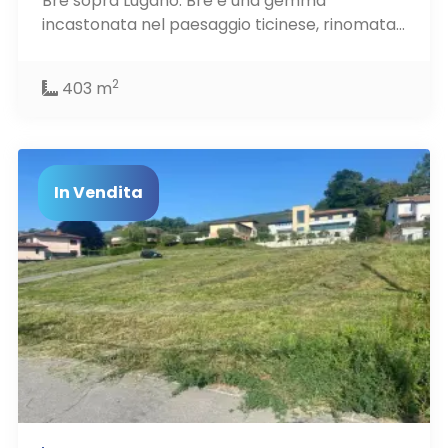
Brè sopra Lugano. Brè è una gemma
incastonata nel paesaggio ticinese, rinomata...
2
403 m
In Vendita