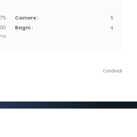
75
Camere :
5
700
Bagni :
4
mq
Condividi
lutazione Del Tuo