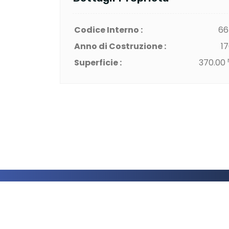
Codice Interno :
66
Anno di Costruzione :
1
Superficie :
370.00
Richiedi Una Va