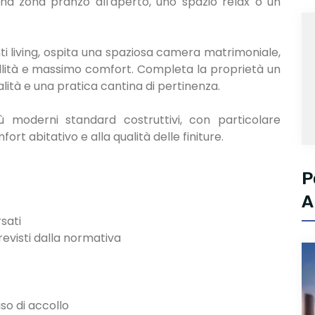
una zona pranzo all'aperto, uno spazio relax o un
i living, ospita una spaziosa camera matrimoniale,
illità e massimo comfort. Completa la proprietà un
alità e una pratica cantina di pertinenza.
ù moderni standard costruttivi, con particolare
ort abitativo e alla qualità delle finiture.
P
A
rsati
previsti dalla normativa
so di accollo