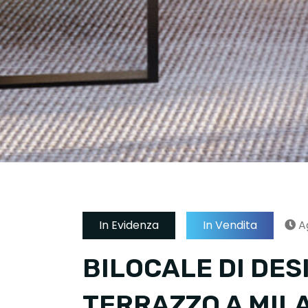
In Evidenza
In Vendita
A
BILOCALE DI DES
TERRAZZO A MIL